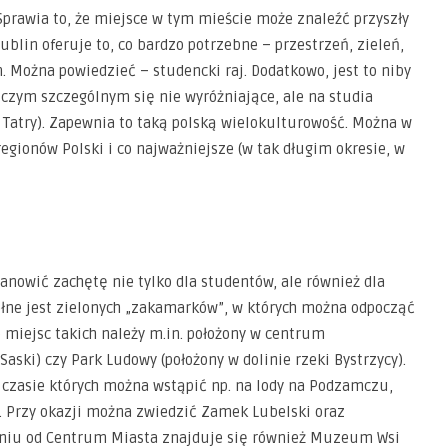
Sprawia to, że miejsce w tym mieście może znaleźć przyszły
ublin oferuje to, co bardzo potrzebne – przestrzeń, zieleń,
. Można powiedzieć – studencki raj. Dodatkowo, jest to niby
iczym szczególnym się nie wyróżniające, ale na studia
po Tatry). Zapewnia to taką polską wielokulturowość. Można w
egionów Polski i co najważniejsze (w tak długim okresie, w
nowić zachętę nie tylko dla studentów, ale również dla
 pełne jest zielonych „zakamarków”, w których można odpocząć
o miejsc takich należy m.in. położony w centrum
Saski) czy Park Ludowy (położony w dolinie rzeki Bystrzycy).
 czasie których można wstąpić np. na lody na Podzamczu,
. Przy okazji można zwiedzić Zamek Lubelski oraz
eniu od Centrum Miasta znajduje się również Muzeum Wsi