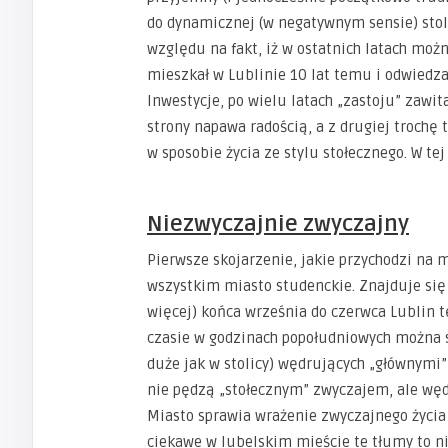
do dynamicznej (w negatywnym sensie) stoli
względu na fakt, iż w ostatnich latach możn
mieszkał w Lublinie 10 lat temu i odwiedza
Inwestycje, po wielu latach „zastoju” zawit
strony napawa radością, a z drugiej trochę
w sposobie życia ze stylu stołecznego. W te
Niezwyczajnie zwyczajny
Pierwsze skojarzenie, jakie przychodzi na m
wszystkim miasto studenckie. Znajduje się 
więcej) końca września do czerwca Lublin t
czasie w godzinach popołudniowych można sp
duże jak w stolicy) wędrujących „głównymi
nie pędzą „stołecznym” zwyczajem, ale węd
Miasto sprawia wrażenie zwyczajnego życia w
ciekawe w lubelskim mieście te tłumy to n