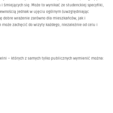
i śmiejących się. Może to wynikać ze studenckiej specyfiki,
ą pewnością jednak w ujęciu ogólnym (uwzględniając
dę dobre wrażenie zarówno dla mieszkańców, jak i
n może zachęcić do wizyty każdego, niezależnie od celu i
elni – których z samych tylko publicznych wymienić można:
,