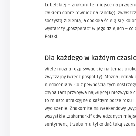
Lubelskiej – znakomite miejsce na przyje
całkiem dobre również na randkę), zwłaszcz
soczystą zielenią, a dookoła ścielą się kol
wystarczy „poszperać” w jego dziejach – c
Polski.
Dla każdego w każdym czasi
Wiele można rozpisywać się na temat urokó
zwyczajny (wręcz pospolity). Można jednak r
niedoceniany. Co z pewnością tych dostrzega
chyba tam przybywa najwięcej) niezwykle ci
to miasto atrakcyjne o każdym porze roku i
wyciszenie. Znakomite na weekendowy „wypa
wszystkie „zakamarki” odwiedzanych miejsc)
sentyment, trzeba mu tylko dać taką szans