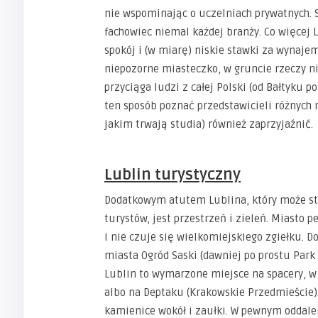
nie wspominając o uczelniach prywatnych. 
fachowiec niemal każdej branży. Co więcej L
spokój i (w miarę) niskie stawki za wynajem
niepozorne miasteczko, w gruncie rzeczy n
przyciąga ludzi z całej Polski (od Bałtyku 
ten sposób poznać przedstawicieli różnych r
jakim trwają studia) również zaprzyjaźnić.
Lublin turystyczny
Dodatkowym atutem Lublina, który może sta
turystów, jest przestrzeń i zieleń. Miasto
i nie czuje się wielkomiejskiego zgiełku. D
miasta Ogród Saski (dawniej po prostu Park 
Lublin to wymarzone miejsce na spacery, w
albo na Deptaku (Krakowskie Przedmieście)
kamienice wokół i zaułki. W pewnym oddal