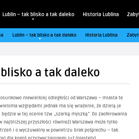
Lublin – tak blisko a tak daleko
Historia Lublina
Zabyt
na
Lublin – tak blisko a tak daleko
Historia Lublina
Zabyt
 blisko a tak daleko
stosunkowo niewielkiej odległości od Warszawy – miasta te
d wieloma względami jednak ma się wrażenie, że dzielą je
e będzie w tej ocenie tzw. „szarką myszką”. Do zaoferowania
w najbliższej przyszłości również) Warszawa może tylko
strzeń i o wyczuwalny w powietrzu brak pośpiechu – tak
y) dla kogoś przyzwyczajonego już (niestety)