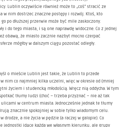
cy. Lublin oczywiście również może to „coś” stracić ze
a w nim dostrzec znaczne postępy i rozwój. Ktoś, kto
 go po dłuższej przerwie może być mile zaskoczony.
ały i do tego miasta, i są one naprawdę widoczne. Co z jednej
 też obawą, że miasto zacznie nazbyt mocno czerpać
j sferze mógłby w dalszym ciągu pozostać odległy.
yśl o mieście Lublin jest takie, że Lublin to przede
w nim co najmniej kilka uczelni, więc w okresie od (mniej
ętni życiem i studencką młodością. Wręcz nią oddycha. W tym
otkać tłumy ludzi (choć – trzeba przyznać – nie aż tak
” ulicami w centrum miasta. Jednocześnie jednak te tłumy
rują znacznie spokojniej w sobie tylko wiadomym celu.
 drodze, a nie życia w pędzie (a raczej w galopie). Co
ie jednostki idące każda we własnym kierunku, ale grupy