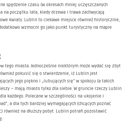
mne spędzenie czasu (w okresach mniej uczęszczanych
a na początku lata, kiedy drzewa i trawa zachwycają
orowe kwiaty. Lublin to ciekawe miejsce również historycznie,
o dodatkowo wzmocni go jako punkt turystyczny na mapie
e
w tego miasta. Jednocześnie niektórym może wydać się zbyt
ównież pokusić się o stwierdzenie, iż Lublin jest
jących jego piękno i „lubujących się” w spokoju (a takich
eszy – mają miasto tylko dla siebie. W gruncie rzeczy Lublin
 dla każdego. Polecane w szczególności na ukojenie i
d”, a dla tych bardziej wymagających (chcących poznać
 również na dłuższy pobyt. Lublin potrafi pozostawić
ę.