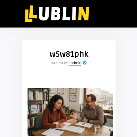
w5w81phk
Written by
1admin