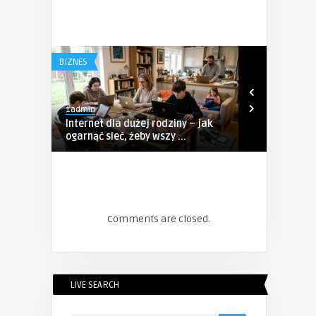
BIZNES
BIZNES
1admin
1admin
Internet dla dużej rodziny – jak
Kompleksow
ogarnąć sieć, żeby wszy ...
Sosnowcu – P
Comments are closed.
LIVE SEARCH