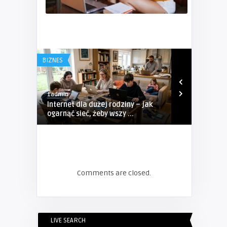
BIZNES
BIZNES
1admin
1admin
Internet dla dużej rodziny – jak
Kompleksow
ogarnąć sieć, żeby wszy ...
Sosnowcu – P
Comments are closed.
LIVE SEARCH