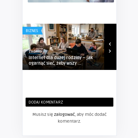
BIZNES
BIZNES
1admin
1admin
Internet dla dużej rodziny – jak
Kompleksow
ogarnąć sieć, żeby wszy ...
Sosnowcu – P
DODAJ KOMENTARZ
Musisz się
zalogować
, aby móc dodać
komentarz.