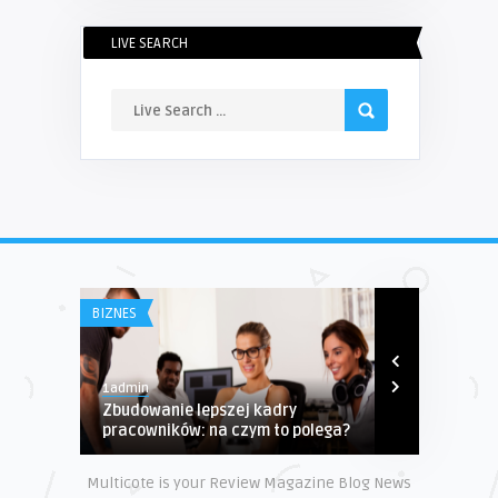
LIVE SEARCH
BIZNES
BIZNES
1admin
1admin
Zbudowanie lepszej kadry
Fascynujący
pracowników: na czym to polega?
kolekcjoners
Multicote is your Review Magazine Blog News