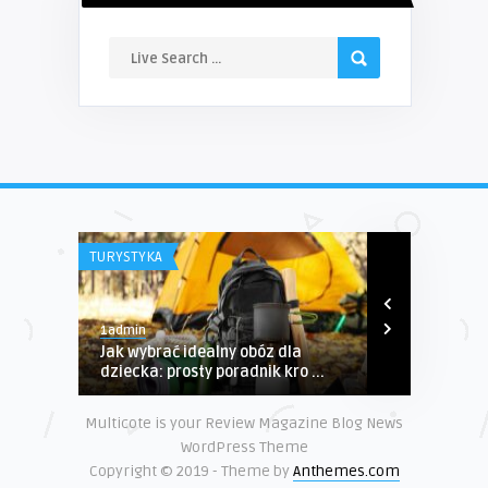
TURYSTYKA
NIERUCHOMOŚC
1admin
1admin
Jak wybrać idealny obóz dla
Bloczki sch
dziecka: prosty poradnik kro ...
sytuacjach 
Multicote is your Review Magazine Blog News
WordPress Theme
Copyright © 2019 - Theme by
Anthemes.com