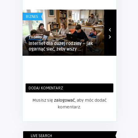
BIZNES
BIZNES
1admin
1admin
Internet dla dużej rodziny – jak
Kompleksow
ogarnąć sieć, żeby wszy ...
Sosnowcu – P
DODAJ KOMENTARZ
Musisz się
zalogować
, aby móc dodać
komentarz.
LIVE SEARCH