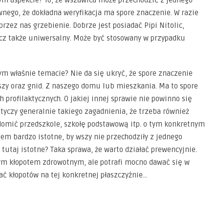
wnego, że dokładna weryfikacja ma spore znaczenie. W razie
ez nas grzebienie. Dobrze jest posiadać Pipi Nitolic,
ecz także uniwersalny. Może być stosowany w przypadku
tym właśnie temacie? Nie da się ukryć, że spore znaczenie
zy oraz gnid. Z naszego domu lub mieszkania. Ma to spore
 profilaktycznych. O jakiej innej sprawie nie powinno się
yczy generalnie takiego zagadnienia, że trzeba również
adomić przedszkole, szkołę podstawową itp. o tym konkretnym
wiem bardzo istotne, by wszy nie przechodziły z jednego
 tutaj istotne? Taka sprawa, że warto działać prewencyjnie.
ym kłopotem zdrowotnym, ale potrafi mocno dawać się w
ać kłopotów na tej konkretnej płaszczyźnie…