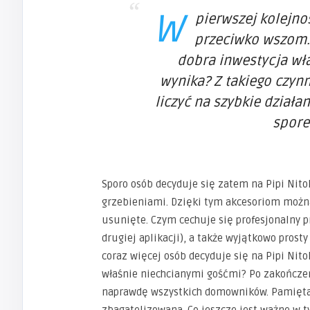
W
pierwszej kolejn
przeciwko wszom. 
dobra inwestycja wła
wynika? Z takiego czynn
liczyć na szybkie dział
spore
Sporo osób decyduje się zatem na Pipi Nito
grzebieniami. Dzięki tym akcesoriom można
usunięte. Czym cechuje się profesjonalny pr
drugiej aplikacji), a także wyjątkowo prost
coraz więcej osób decyduje się na Pipi Nito
właśnie niechcianymi gośćmi? Po zakończen
naprawdę wszystkich domowników. Pamiętaj,
zbagatelizowana. Co jeszcze jest ważne w t