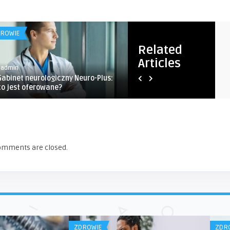
ROWIE
ZDROWIE
Related
Articles
1admin
1admin
Gabinet neurologiczny Neuro-Plus:
Wszawica w domu – proble
co jest oferowane?
dotyczy całej rodziny
omments are closed.
ZDROWIE
ZDR