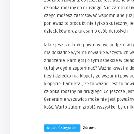
członka rodziny do drugiego. Nic zatem dzi
czego możesz zastosować wspomniane już prz
ponieważ to produkt nie tylko skuteczny, l
dzieciaków oraz tak samo osób dorosłych.
Jakie jeszcze kroki powinny być podjęte w 
ma dokładne wyeliminowanie wszystkich ws
znaczenie. Pamiętaj o tym aspekcie w celach
tutaj w ogóle zapominać? Ważna kwestia dot
(jeśli dziecko ma kłopoty ze wszami) powi
kłopocie. Pamiętaj, że to ważne. Jest to bo
członka rodziny na drugiego. Co jeszcze jest
Generalnie wszawica może nie jest poważn
kość. Warto zatem zrobić wszystko, by unik
Article Categories:
Zdrowie