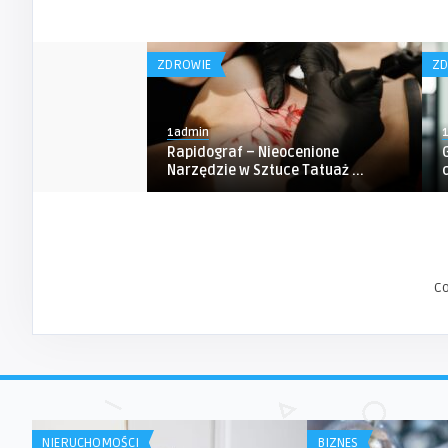
ZDROWIE
ZD
1admin
Rapidograf – Nieocenione
Narzędzie w Sztuce Tatuaż ...
C
NIERUCHOMOŚCI
BIZNES