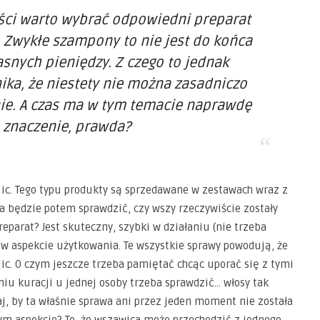
ości warto wybrać odpowiedni preparat
Zwykłe szampony to nie jest do końca
snych pieniędzy. Z czego to jednak
ika, że niestety nie można zasadniczo
anie. A czas ma w tym temacie naprawdę
 znaczenie, prawda?
lic. Tego typu produkty są sprzedawane w zestawach wraz z
 będzie potem sprawdzić, czy wszy rzeczywiście zostały
eparat? Jest skuteczny, szybki w działaniu (nie trzeba
y w aspekcie użytkowania. Te wszystkie sprawy powodują, że
lic. O czym jeszcze trzeba pamiętać chcąc uporać się z tymi
iu kuracji u jednej osoby trzeba sprawdzić… włosy tak
 by ta właśnie sprawa ani przez jeden moment nie została
ym aspekcie? To, że wszawica może przechodzić z jednego