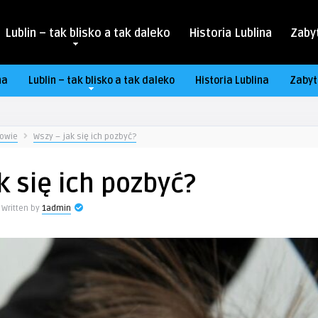
Lublin – tak blisko a tak daleko
Historia Lublina
Zabyt
na
Lublin – tak blisko a tak daleko
Historia Lublina
Zabyt
owie
Wszy – jak się ich pozbyć?
k się ich pozbyć?
Written by
1admin