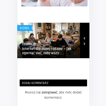
BIZNES
BIZNES
1admin
1admin
Internet dla dużej rodziny – jak
Kompleksow
ogarnąć sieć, żeby wszy ...
Sosnowcu – P
DODAJ KOMENTARZ
Musisz się
zalogować
, aby móc dodać
komentarz.