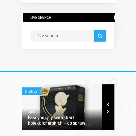
LIVE SEARCH
BIZNES
ZDROWIE
1admin
1admin
Fascynujący świat kart
Skuteczny s
kolekcjonerskich – co spraw ...
da się taki 