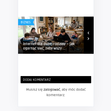
BIZNES
BIZNES
1admin
1admin
Internet dla dużej rodziny – jak
Kompleksow
ogarnąć sieć, żeby wszy ...
Sosnowcu – P
DODAJ KOMENTARZ
Musisz się
zalogować
, aby móc dodać
komentarz.