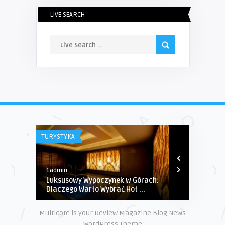
LIVE SEARCH
TURYSTYKA
MOTORYZACJA
1admin
1admin
Luksusowy Wypoczynek w Górach:
Volvo sedan
Dlaczego Warto Wybrać Hot ...
na ten typ 
Multicote is your Review Magazine Blog News
WordPress Theme