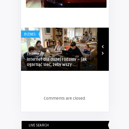
BIZNES
BIZNES
1admin
1admin
Internet dla dużej rodziny – jak
Kompleksow
ogarnąć sieć, żeby wszy ...
Sosnowcu – P
Comments are closed.
LIVE SEARCH