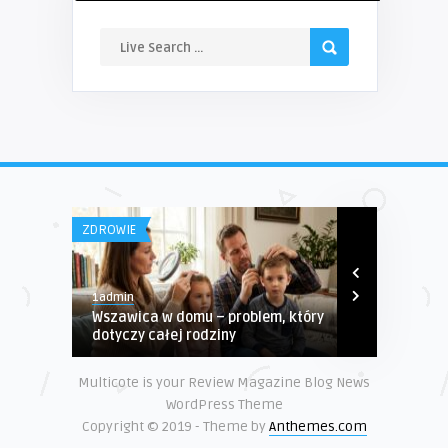
ZDROWIE
TURYSTYKA
1admin
1admin
Wszawica w domu – problem, który
Otaku – Ni
dotyczy całej rodziny
na obozie dl
Multicote is your Review Magazine Blog News
WordPress Theme
Copyright © 2019 - Theme by
Anthemes.com