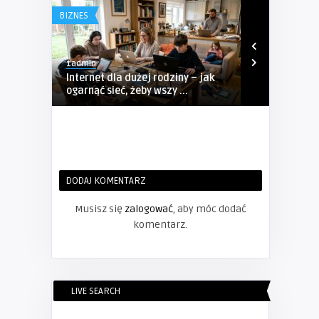
BIZNES
BIZNES
1admin
1admin
Internet dla dużej rodziny – jak
Kompleksow
ogarnąć sieć, żeby wszy ...
Sosnowcu – P
DODAJ KOMENTARZ
Musisz się
zalogować
, aby móc dodać
komentarz.
LIVE SEARCH