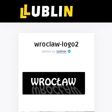
wroclaw-logo2
Written by
1admin